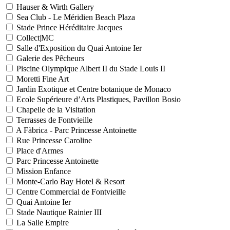
Hauser & Wirth Gallery
Sea Club - Le Méridien Beach Plaza
Stade Prince Héréditaire Jacques
Collect|MC
Salle d'Exposition du Quai Antoine Ier
Galerie des Pêcheurs
Piscine Olympique Albert II du Stade Louis II
Moretti Fine Art
Jardin Exotique et Centre botanique de Monaco
Ecole Supérieure d’Arts Plastiques, Pavillon Bosio
Chapelle de la Visitation
Terrasses de Fontvieille
A Fàbrica - Parc Princesse Antoinette
Rue Princesse Caroline
Place d'Armes
Parc Princesse Antoinette
Mission Enfance
Monte-Carlo Bay Hotel & Resort
Centre Commercial de Fontvieille
Quai Antoine Ier
Stade Nautique Rainier III
La Salle Empire