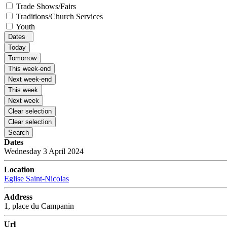
Trade Shows/Fairs
Traditions/Church Services
Youth
Dates
Today
Tomorrow
This week-end
Next week-end
This week
Next week
Clear selection
Clear selection
Search
Dates
Wednesday 3 April 2024
Location
Eglise Saint-Nicolas
Address
1, place du Campanin
Url