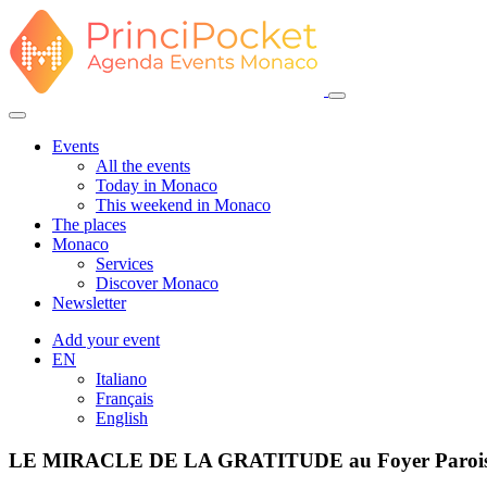
Events
All the events
Today in Monaco
This weekend in Monaco
The places
Monaco
Services
Discover Monaco
Newsletter
Add your event
EN
Italiano
Français
English
LE MIRACLE DE LA GRATITUDE au Foyer Paroissia