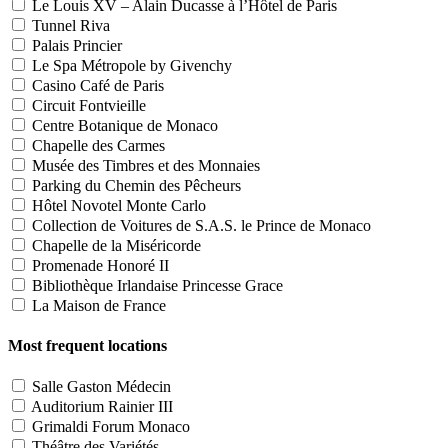
Le Louis XV – Alain Ducasse à l’Hôtel de Paris
Tunnel Riva
Palais Princier
Le Spa Métropole by Givenchy
Casino Café de Paris
Circuit Fontvieille
Centre Botanique de Monaco
Chapelle des Carmes
Musée des Timbres et des Monnaies
Parking du Chemin des Pêcheurs
Hôtel Novotel Monte Carlo
Collection de Voitures de S.A.S. le Prince de Monaco
Chapelle de la Miséricorde
Promenade Honoré II
Bibliothèque Irlandaise Princesse Grace
La Maison de France
Most frequent locations
Salle Gaston Médecin
Auditorium Rainier III
Grimaldi Forum Monaco
Théâtre des Variétés