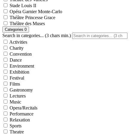
Stade Louis II
Opéra Garnier Monte-Carlo
Théâtre Princesse Grace
Théâtre des Muses
Categories
0
Search in categories... (3 chars min.)
Activities
Charity
Convention
Dance
Environment
Exhibition
Festival
Films
Gastronomy
Lectures
Music
Opera/Recitals
Performance
Relaxation
Sports
Theatre