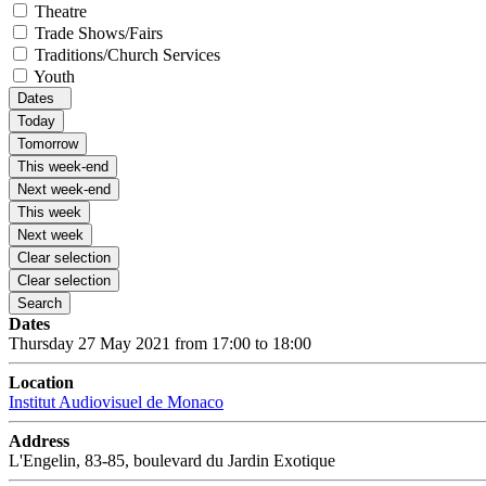
Theatre
Trade Shows/Fairs
Traditions/Church Services
Youth
Dates
Today
Tomorrow
This week-end
Next week-end
This week
Next week
Clear selection
Clear selection
Search
Dates
Thursday 27 May 2021 from 17:00 to 18:00
Location
Institut Audiovisuel de Monaco
Address
L'Engelin, 83-85, boulevard du Jardin Exotique