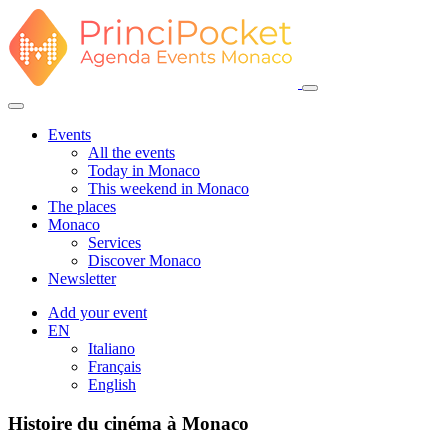
Events
All the events
Today in Monaco
This weekend in Monaco
The places
Monaco
Services
Discover Monaco
Newsletter
Add your event
EN
Italiano
Français
English
Histoire du cinéma à Monaco