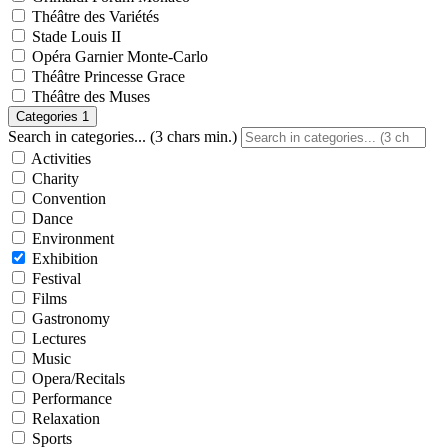
Théâtre des Variétés
Stade Louis II
Opéra Garnier Monte-Carlo
Théâtre Princesse Grace
Théâtre des Muses
Categories
1
Search in categories... (3 chars min.)
Activities
Charity
Convention
Dance
Environment
Exhibition
Festival
Films
Gastronomy
Lectures
Music
Opera/Recitals
Performance
Relaxation
Sports