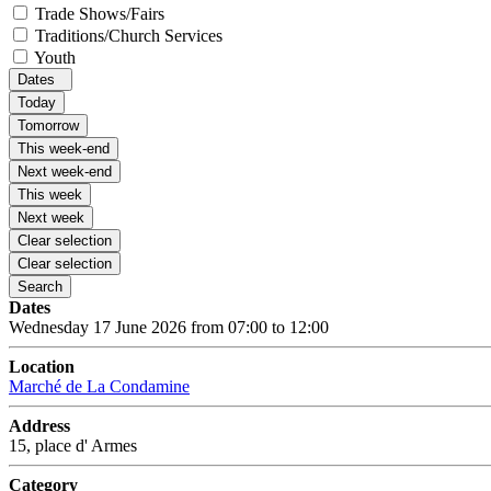
Trade Shows/Fairs
Traditions/Church Services
Youth
Dates
Today
Tomorrow
This week-end
Next week-end
This week
Next week
Clear selection
Clear selection
Search
Dates
Wednesday 17 June 2026 from 07:00 to 12:00
Location
Marché de La Condamine
Address
15, place d' Armes
Category