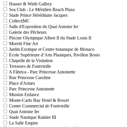
Hauser & Wirth Gallery
Sea Club - Le Méridien Beach Plaza
Stade Prince Héréditaire Jacques
Collect|MC
Salle d'Exposition du Quai Antoine Ier
Galerie des Pêcheurs
Piscine Olympique Albert II du Stade Louis II
Moretti Fine Art
Jardin Exotique et Centre botanique de Monaco
Ecole Supérieure d’Arts Plastiques, Pavillon Bosio
Chapelle de la Visitation
Terrasses de Fontvieille
A Fàbrica - Parc Princesse Antoinette
Rue Princesse Caroline
Place d'Armes
Parc Princesse Antoinette
Mission Enfance
Monte-Carlo Bay Hotel & Resort
Centre Commercial de Fontvieille
Quai Antoine Ier
Stade Nautique Rainier III
La Salle Empire