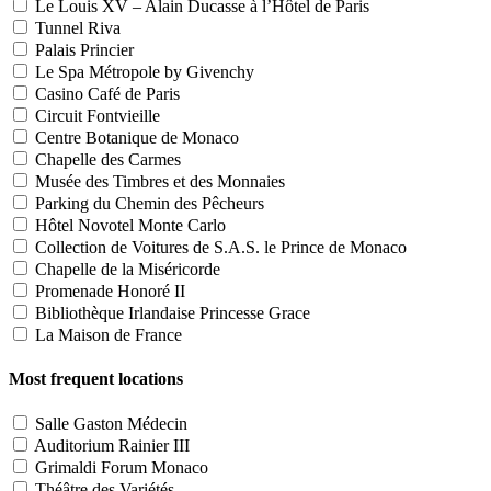
Le Louis XV – Alain Ducasse à l’Hôtel de Paris
Tunnel Riva
Palais Princier
Le Spa Métropole by Givenchy
Casino Café de Paris
Circuit Fontvieille
Centre Botanique de Monaco
Chapelle des Carmes
Musée des Timbres et des Monnaies
Parking du Chemin des Pêcheurs
Hôtel Novotel Monte Carlo
Collection de Voitures de S.A.S. le Prince de Monaco
Chapelle de la Miséricorde
Promenade Honoré II
Bibliothèque Irlandaise Princesse Grace
La Maison de France
Most frequent locations
Salle Gaston Médecin
Auditorium Rainier III
Grimaldi Forum Monaco
Théâtre des Variétés