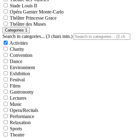
Stade Louis II
Opéra Garnier Monte-Carlo
Théâtre Princesse Grace
Théâtre des Muses
Categories
1
Search in categories... (3 chars min.)
Activities
Charity
Convention
Dance
Environment
Exhibition
Festival
Films
Gastronomy
Lectures
Music
Opera/Recitals
Performance
Relaxation
Sports
Theatre