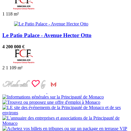
1
118 m²
Le Patio Palace - Avenue Hector Otto
4 200 000 €
2
1
109 m²