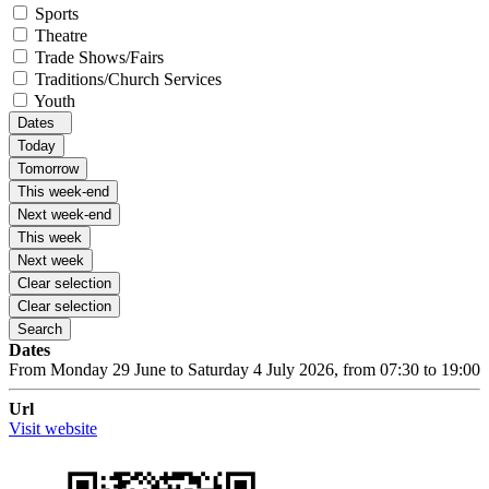
Sports
Theatre
Trade Shows/Fairs
Traditions/Church Services
Youth
Dates
Today
Tomorrow
This week-end
Next week-end
This week
Next week
Clear selection
Clear selection
Search
Dates
From Monday 29 June to Saturday 4 July 2026, from 07:30 to 19:00
Url
Visit website