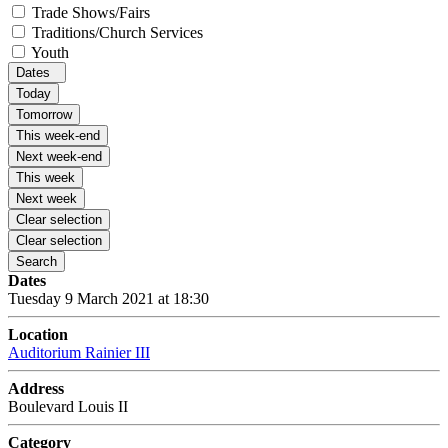
Trade Shows/Fairs
Traditions/Church Services
Youth
Dates
Today
Tomorrow
This week-end
Next week-end
This week
Next week
Clear selection
Clear selection
Search
Dates
Tuesday 9 March 2021 at 18:30
Location
Auditorium Rainier III
Address
Boulevard Louis II
Category