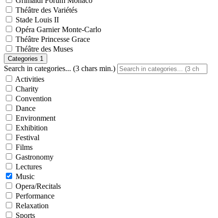
Grimaldi Forum Monaco
Théâtre des Variétés
Stade Louis II
Opéra Garnier Monte-Carlo
Théâtre Princesse Grace
Théâtre des Muses
Categories
1
Search in categories... (3 chars min.)
Activities
Charity
Convention
Dance
Environment
Exhibition
Festival
Films
Gastronomy
Lectures
Music
Opera/Recitals
Performance
Relaxation
Sports