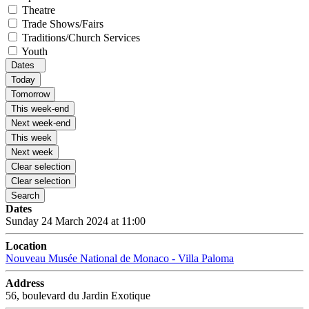
Theatre
Trade Shows/Fairs
Traditions/Church Services
Youth
Dates
Today
Tomorrow
This week-end
Next week-end
This week
Next week
Clear selection
Clear selection
Search
Dates
Sunday 24 March 2024 at 11:00
Location
Nouveau Musée National de Monaco - Villa Paloma
Address
56, boulevard du Jardin Exotique