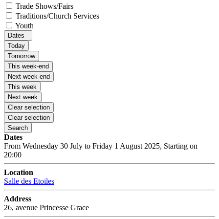
Trade Shows/Fairs
Traditions/Church Services
Youth
Dates
Today
Tomorrow
This week-end
Next week-end
This week
Next week
Clear selection
Clear selection
Search
Dates
From Wednesday 30 July to Friday 1 August 2025, Starting on
20:00
Location
Salle des Etoiles
Address
26, avenue Princesse Grace