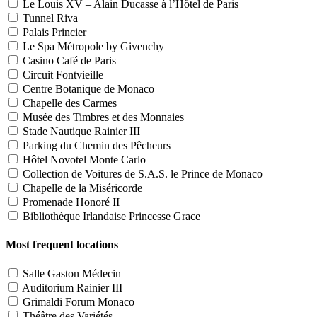
Le Louis XV – Alain Ducasse à l’Hôtel de Paris
Tunnel Riva
Palais Princier
Le Spa Métropole by Givenchy
Casino Café de Paris
Circuit Fontvieille
Centre Botanique de Monaco
Chapelle des Carmes
Musée des Timbres et des Monnaies
Stade Nautique Rainier III
Parking du Chemin des Pêcheurs
Hôtel Novotel Monte Carlo
Collection de Voitures de S.A.S. le Prince de Monaco
Chapelle de la Miséricorde
Promenade Honoré II
Bibliothèque Irlandaise Princesse Grace
Most frequent locations
Salle Gaston Médecin
Auditorium Rainier III
Grimaldi Forum Monaco
Théâtre des Variétés