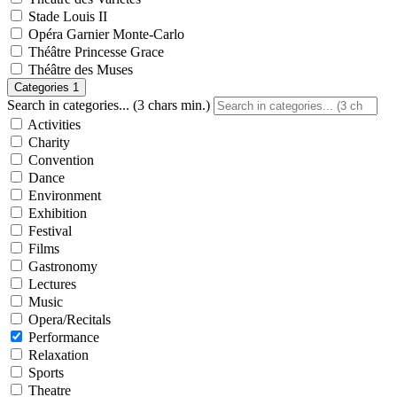
Stade Louis II
Opéra Garnier Monte-Carlo
Théâtre Princesse Grace
Théâtre des Muses
Categories
1
Search in categories... (3 chars min.)
Activities
Charity
Convention
Dance
Environment
Exhibition
Festival
Films
Gastronomy
Lectures
Music
Opera/Recitals
Performance
Relaxation
Sports
Theatre