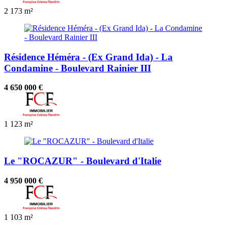
2
173 m²
Résidence Héméra - (Ex Grand Ida) - La
Condamine - Boulevard Rainier III
4 650 000 €
1
123 m²
Le "ROCAZUR" - Boulevard d'Italie
4 950 000 €
1
103 m²