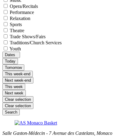
Music
Opera/Recitals
Performance
Relaxation
Sports
Theatre
Trade Shows/Fairs
Traditions/Church Services
Youth
Dates
Today
Tomorrow
This week-end
Next week-end
This week
Next week
Clear selection
Clear selection
Search
Salle Gaston-Médecin - 7 Avenue des Castelans, Monaco