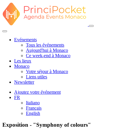
Evénements
Tous les événements
Aujourd'hui à Monaco
Ce week-end à Monaco
Les lieux
Monaco
Votre séjour à Monaco
Liens utiles
Newsletter
Ajoutez votre événement
FR
Italiano
Français
English
Exposition - "Symphony of colours"