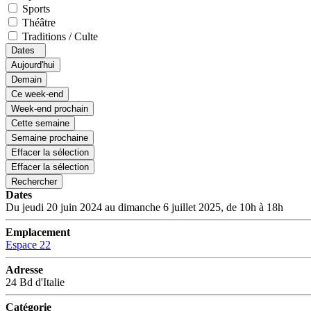
Sports
Théâtre
Traditions / Culte
Dates
Aujourd'hui
Demain
Ce week-end
Week-end prochain
Cette semaine
Semaine prochaine
Effacer la sélection
Effacer la sélection
Rechercher
Dates
Du jeudi 20 juin 2024 au dimanche 6 juillet 2025, de 10h à 18h
Emplacement
Espace 22
Adresse
24 Bd d'Italie
Catégorie