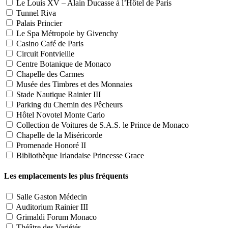
Le Louis XV – Alain Ducasse à l’Hôtel de Paris
Tunnel Riva
Palais Princier
Le Spa Métropole by Givenchy
Casino Café de Paris
Circuit Fontvieille
Centre Botanique de Monaco
Chapelle des Carmes
Musée des Timbres et des Monnaies
Stade Nautique Rainier III
Parking du Chemin des Pêcheurs
Hôtel Novotel Monte Carlo
Collection de Voitures de S.A.S. le Prince de Monaco
Chapelle de la Miséricorde
Promenade Honoré II
Bibliothèque Irlandaise Princesse Grace
Les emplacements les plus fréquents
Salle Gaston Médecin
Auditorium Rainier III
Grimaldi Forum Monaco
Théâtre des Variétés