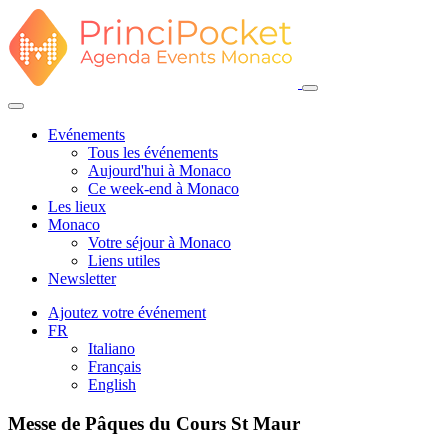
Evénements
Tous les événements
Aujourd'hui à Monaco
Ce week-end à Monaco
Les lieux
Monaco
Votre séjour à Monaco
Liens utiles
Newsletter
Ajoutez votre événement
FR
Italiano
Français
English
Messe de Pâques du Cours St Maur