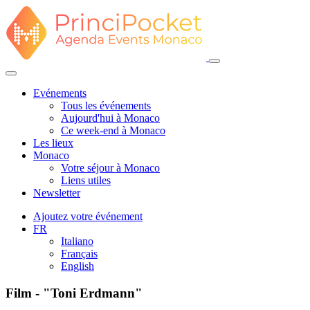
Evénements
Tous les événements
Aujourd'hui à Monaco
Ce week-end à Monaco
Les lieux
Monaco
Votre séjour à Monaco
Liens utiles
Newsletter
Ajoutez votre événement
FR
Italiano
Français
English
Film - "Toni Erdmann"