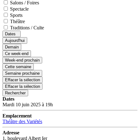
Salons / Foires
Spectacle
Sports
Théâtre
Traditions / Culte
Dates
Aujourd'hui
Demain
Ce week-end
Week-end prochain
Cette semaine
Semaine prochaine
Effacer la sélection
Effacer la sélection
Rechercher
Dates
Mardi 10 juin 2025 à 19h
Emplacement
Théâtre des Variétés
Adresse
1, boulevard Albert Ier