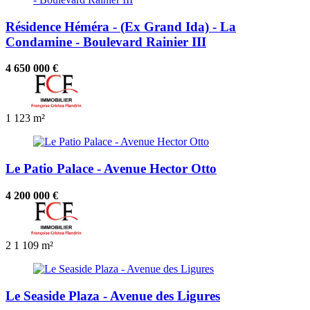
Résidence Héméra - (Ex Grand Ida) - La
Condamine - Boulevard Rainier III
4 650 000 €
1
123 m²
Le Patio Palace - Avenue Hector Otto
4 200 000 €
2
1
109 m²
Le Seaside Plaza - Avenue des Ligures