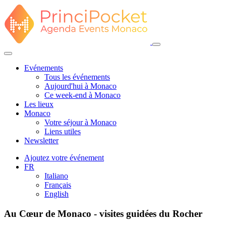
Evénements
Tous les événements
Aujourd'hui à Monaco
Ce week-end à Monaco
Les lieux
Monaco
Votre séjour à Monaco
Liens utiles
Newsletter
Ajoutez votre événement
FR
Italiano
Français
English
Au Cœur de Monaco - visites guidées du Rocher