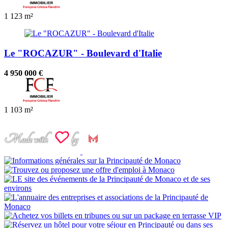
1
123 m²
Le "ROCAZUR" - Boulevard d'Italie
4 950 000 €
1
103 m²