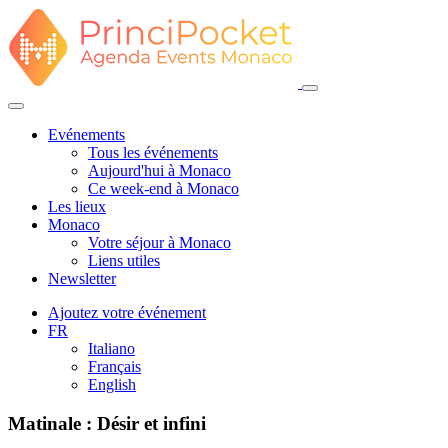
Evénements
Tous les événements
Aujourd'hui à Monaco
Ce week-end à Monaco
Les lieux
Monaco
Votre séjour à Monaco
Liens utiles
Newsletter
Ajoutez votre événement
FR
Italiano
Français
English
Matinale : Désir et infini