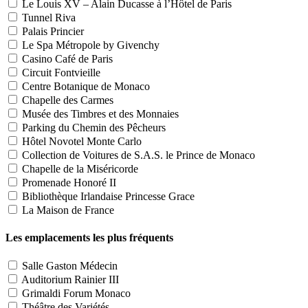
Le Louis XV – Alain Ducasse à l’Hôtel de Paris
Tunnel Riva
Palais Princier
Le Spa Métropole by Givenchy
Casino Café de Paris
Circuit Fontvieille
Centre Botanique de Monaco
Chapelle des Carmes
Musée des Timbres et des Monnaies
Parking du Chemin des Pêcheurs
Hôtel Novotel Monte Carlo
Collection de Voitures de S.A.S. le Prince de Monaco
Chapelle de la Miséricorde
Promenade Honoré II
Bibliothèque Irlandaise Princesse Grace
La Maison de France
Les emplacements les plus fréquents
Salle Gaston Médecin
Auditorium Rainier III
Grimaldi Forum Monaco
Théâtre des Variétés