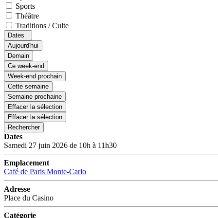
Sports
Théâtre
Traditions / Culte
Dates
Aujourd'hui
Demain
Ce week-end
Week-end prochain
Cette semaine
Semaine prochaine
Effacer la sélection
Effacer la sélection
Rechercher
Dates
Samedi 27 juin 2026 de 10h à 11h30
Emplacement
Café de Paris Monte-Carlo
Adresse
Place du Casino
Catégorie