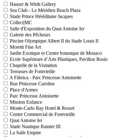
Hauser & Wirth Gallery
Sea Club - Le Méridien Beach Plaza
Stade Prince Héréditaire Jacques
Collect|MC
Salle d'Exposition du Quai Antoine Ier
Galerie des Pêcheurs
Piscine Olympique Albert II du Stade Louis II
Moretti Fine Art
Jardin Exotique et Centre botanique de Monaco
Ecole Supérieure d’Arts Plastiques, Pavillon Bosio
Chapelle de la Visitation
Terrasses de Fontvieille
A Fàbrica - Parc Princesse Antoinette
Rue Princesse Caroline
Place d'Armes
Parc Princesse Antoinette
Mission Enfance
Monte-Carlo Bay Hotel & Resort
Centre Commercial de Fontvieille
Quai Antoine Ier
Stade Nautique Rainier III
La Salle Empire