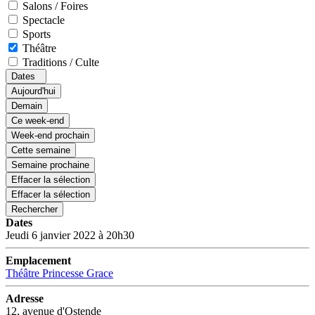
Salons / Foires
Spectacle
Sports
Théâtre
Traditions / Culte
Dates
Aujourd'hui
Demain
Ce week-end
Week-end prochain
Cette semaine
Semaine prochaine
Effacer la sélection
Effacer la sélection
Rechercher
Dates
Jeudi 6 janvier 2022 à 20h30
Emplacement
Théâtre Princesse Grace
Adresse
12, avenue d'Ostende