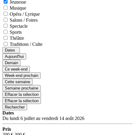
Jeunesse
Musique
Opéra / Lyrique
Salons / Foires
Spectacle
Sports
Théâtre
Traditions / Culte
Dates
Aujourd'hui
Demain
Ce week-end
Week-end prochain
Cette semaine
Semaine prochaine
Effacer la sélection
Effacer la sélection
Rechercher
Dates
Du lundi 6 juillet au vendredi 14 août 2026
Prix
200 €
300 €