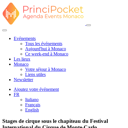
Evénements
Tous les événements
Aujourd'hui à Monaco
Ce week-end à Monaco
Les lieux
Monaco
Votre séjour à Monaco
Liens utiles
Newsletter
Ajoutez votre événement
FR
Italiano
Français
English
Stages de cirque sous le chapiteau du Festival
International du Cirque de Monte-Carlo