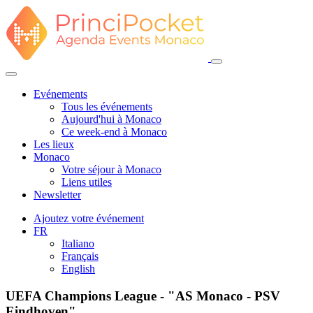
Evénements
Tous les événements
Aujourd'hui à Monaco
Ce week-end à Monaco
Les lieux
Monaco
Votre séjour à Monaco
Liens utiles
Newsletter
Ajoutez votre événement
FR
Italiano
Français
English
UEFA Champions League - "AS Monaco - PSV
Eindhoven"