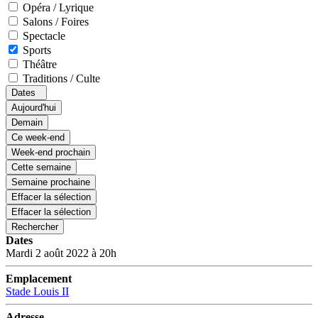
Opéra / Lyrique
Salons / Foires
Spectacle
Sports
Théâtre
Traditions / Culte
Dates
Aujourd'hui
Demain
Ce week-end
Week-end prochain
Cette semaine
Semaine prochaine
Effacer la sélection
Effacer la sélection
Rechercher
Dates
Mardi 2 août 2022 à 20h
Emplacement
Stade Louis II
Adresse