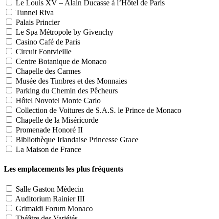
Le Louis XV – Alain Ducasse à l’Hôtel de Paris
Tunnel Riva
Palais Princier
Le Spa Métropole by Givenchy
Casino Café de Paris
Circuit Fontvieille
Centre Botanique de Monaco
Chapelle des Carmes
Musée des Timbres et des Monnaies
Parking du Chemin des Pêcheurs
Hôtel Novotel Monte Carlo
Collection de Voitures de S.A.S. le Prince de Monaco
Chapelle de la Miséricorde
Promenade Honoré II
Bibliothèque Irlandaise Princesse Grace
La Maison de France
Les emplacements les plus fréquents
Salle Gaston Médecin
Auditorium Rainier III
Grimaldi Forum Monaco
Théâtre des Variétés