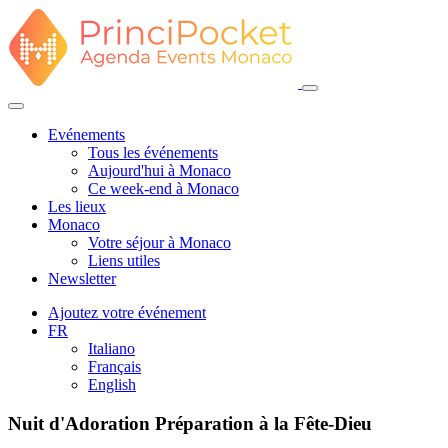
Evénements
Tous les événements
Aujourd'hui à Monaco
Ce week-end à Monaco
Les lieux
Monaco
Votre séjour à Monaco
Liens utiles
Newsletter
Ajoutez votre événement
FR
Italiano
Français
English
Nuit d'Adoration Préparation à la Fête-Dieu