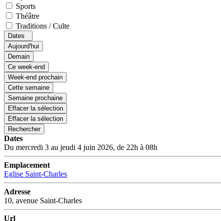
Sports
Théâtre
Traditions / Culte
Dates
Aujourd'hui
Demain
Ce week-end
Week-end prochain
Cette semaine
Semaine prochaine
Effacer la sélection
Effacer la sélection
Rechercher
Dates
Du mercredi 3 au jeudi 4 juin 2026, de 22h à 08h
Emplacement
Eglise Saint-Charles
Adresse
10, avenue Saint-Charles
Url