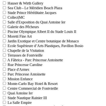
Hauser & Wirth Gallery
Sea Club - Le Méridien Beach Plaza
Stade Prince Héréditaire Jacques
Collect|MC
Salle d'Exposition du Quai Antoine Ier
Galerie des Pêcheurs
Piscine Olympique Albert II du Stade Louis II
Moretti Fine Art
Jardin Exotique et Centre botanique de Monaco
Ecole Supérieure d’Arts Plastiques, Pavillon Bosio
Chapelle de la Visitation
Terrasses de Fontvieille
A Fàbrica - Parc Princesse Antoinette
Rue Princesse Caroline
Place d'Armes
Parc Princesse Antoinette
Mission Enfance
Monte-Carlo Bay Hotel & Resort
Centre Commercial de Fontvieille
Quai Antoine Ier
Stade Nautique Rainier III
La Salle Empire