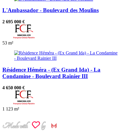
L'Ambassador - Boulevard des Moulins
2 695 000 €
53 m²
Résidence Héméra - (Ex Grand Ida) - La
Condamine - Boulevard Rainier III
4 650 000 €
1
123 m²