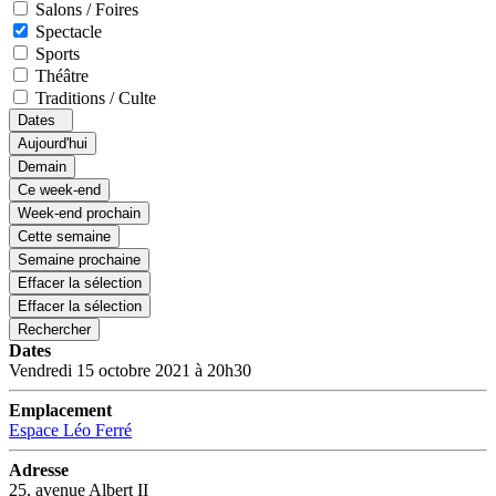
Salons / Foires
Spectacle
Sports
Théâtre
Traditions / Culte
Dates
Aujourd'hui
Demain
Ce week-end
Week-end prochain
Cette semaine
Semaine prochaine
Effacer la sélection
Effacer la sélection
Rechercher
Dates
Vendredi 15 octobre 2021 à 20h30
Emplacement
Espace Léo Ferré
Adresse
25, avenue Albert II