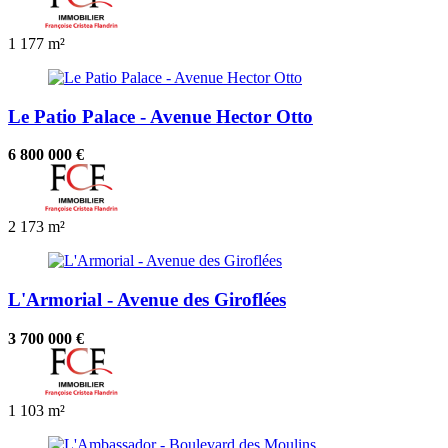
1
177 m²
Le Patio Palace - Avenue Hector Otto
6 800 000 €
2
173 m²
L'Armorial - Avenue des Giroflées
3 700 000 €
1
103 m²