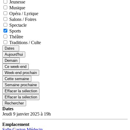
Jeunesse
Musique
Opéra / Lyrique
Salons / Foires
Spectacle
Sports
Théâtre
Traditions / Culte
Dates
Aujourd'hui
Demain
Ce week-end
Week-end prochain
Cette semaine
Semaine prochaine
Effacer la sélection
Effacer la sélection
Rechercher
Dates
Jeudi 9 janvier 2025 à 19h
Emplacement
Salle Gaston Médecin