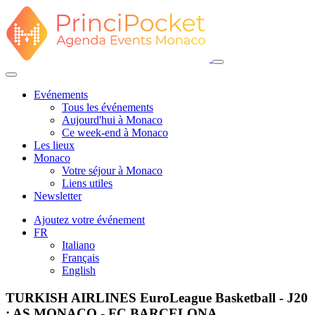
Evénements
Tous les événements
Aujourd'hui à Monaco
Ce week-end à Monaco
Les lieux
Monaco
Votre séjour à Monaco
Liens utiles
Newsletter
Ajoutez votre événement
FR
Italiano
Français
English
TURKISH AIRLINES EuroLeague Basketball - J20
: AS MONACO - FC BARCELONA