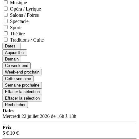
Musique
Opéra / Lyrique
Salons / Foires
Spectacle
Sports
Théâtre
Traditions / Culte
Dates
Aujourd'hui
Demain
Ce week-end
Week-end prochain
Cette semaine
Semaine prochaine
Effacer la sélection
Effacer la sélection
Rechercher
Dates
Mercredi 22 juillet 2026 de 16h à 18h
Prix
5 €
10 €