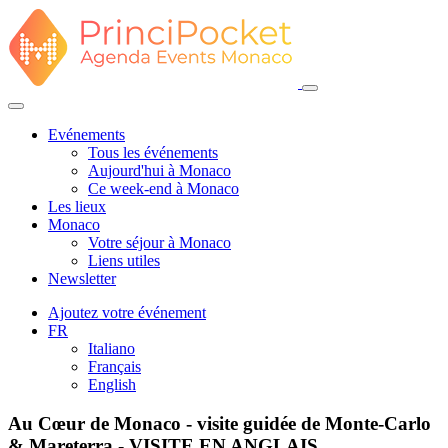
Evénements
Tous les événements
Aujourd'hui à Monaco
Ce week-end à Monaco
Les lieux
Monaco
Votre séjour à Monaco
Liens utiles
Newsletter
Ajoutez votre événement
FR
Italiano
Français
English
Au Cœur de Monaco - visite guidée de Monte-Carlo
& Mareterra - VISITE EN ANGLAIS