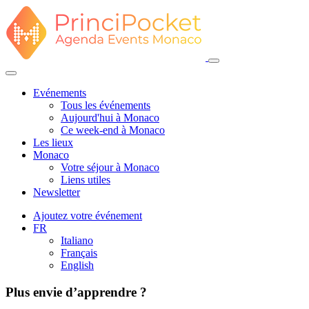
Evénements
Tous les événements
Aujourd'hui à Monaco
Ce week-end à Monaco
Les lieux
Monaco
Votre séjour à Monaco
Liens utiles
Newsletter
Ajoutez votre événement
FR
Italiano
Français
English
Plus envie d’apprendre ?