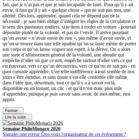
fait, que je n’ai pas et que je suis incapable de faire. Pour qu’il y ait
envie, il faut qu’il y ait « quelque chose » qui ne soit pas moi, une
altérité. Dès lors, apprendre, quand cela ne dépend pas de la
nécessité - je suis bien obligé d’intégrer les règles de la circulation et
le sens des panneaux routiers, si je tiens à rouler en voiture - pourrait
dépendre plutôt de la volonté, et pas de l’envie. Il arrive pourtant
qu’on avoue « n’avoir envie de rien », pas même d’avoir envie, et
qu’on se trouve dans une telle apathie qu’on se lasse même de porter
son corps et qu’on laisse voguer son esprit, à la dérive. On a alors
une sorte d’affaissement général de la volonté, une aboulie qui
empêche d’aller où que ce soit, empêche surtout d’aller vers ce qui
est nouveau, vers ce qu’on découvrira, vers ce qu’on ne sait pas - en
quoi consiste apprendre. Une telle indifférence à tout semble de nos
jours s’être étendue, et sans doute s’est-elle confortée elle-même
dans l’idée que, désormais, tout ce qu’il y a à savoir est là,
disponible en un instant, un clic - et qu’il n’est donc plus utile
d’apprendre, puisque je puis savoir sans avoir, de moi-même, rien
appris.
Fermer...
Lire la suite...
Semaine PhiloMonaco 2026
Signaler une erreur
Êtes-vous l'organisateur de cet événement ?