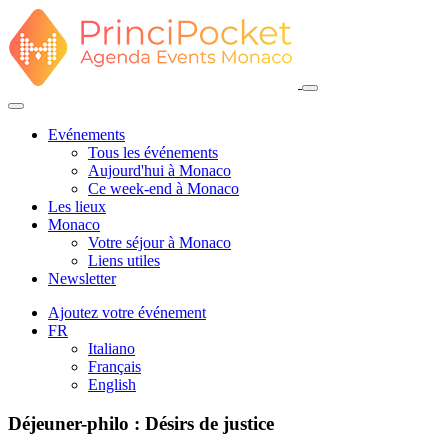
Evénements
Tous les événements
Aujourd'hui à Monaco
Ce week-end à Monaco
Les lieux
Monaco
Votre séjour à Monaco
Liens utiles
Newsletter
Ajoutez votre événement
FR
Italiano
Français
English
Déjeuner-philo : Désirs de justice