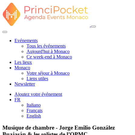
Evénements
Tous les événements
Aujourd'hui à Monaco
Ce week-end à Monaco
Les lieux
Monaco
Votre séjour à Monaco
Liens utiles
Newsletter
Ajoutez votre événement
FR
Italiano
Français
English
Musique de chambre - Jorge Emilio González
Buajasán & les solistes de l’OPMC