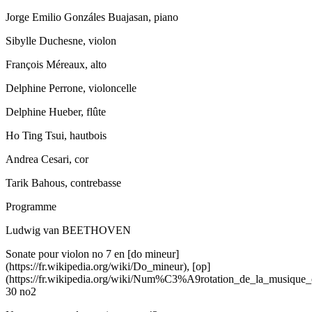
Jorge Emilio Gonzáles Buajasan, piano
Sibylle Duchesne, violon
François Méreaux, alto
Delphine Perrone, violoncelle
Delphine Hueber, flûte
Ho Ting Tsui, hautbois
Andrea Cesari, cor
Tarik Bahous, contrebasse
Programme
Ludwig van BEETHOVEN
Sonate pour violon no 7 en [do mineur]
(https://fr.wikipedia.org/wiki/Do_mineur), [op]
(https://fr.wikipedia.org/wiki/Num%C3%A9rotation_de_la_musique_c
30 no2