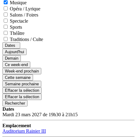
Musique
Opéra / Lyrique
Salons / Foires
Spectacle
Sports
Théâtre
Traditions / Culte
Dates
Aujourd'hui
Demain
Ce week-end
Week-end prochain
Cette semaine
Semaine prochaine
Effacer la sélection
Effacer la sélection
Rechercher
Dates
Mardi 23 mars 2027 de 19h30 à 21h15
Emplacement
Auditorium Rainier III