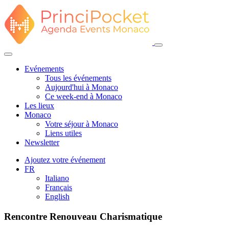
Evénements
Tous les événements
Aujourd'hui à Monaco
Ce week-end à Monaco
Les lieux
Monaco
Votre séjour à Monaco
Liens utiles
Newsletter
Ajoutez votre événement
FR
Italiano
Français
English
Rencontre Renouveau Charismatique