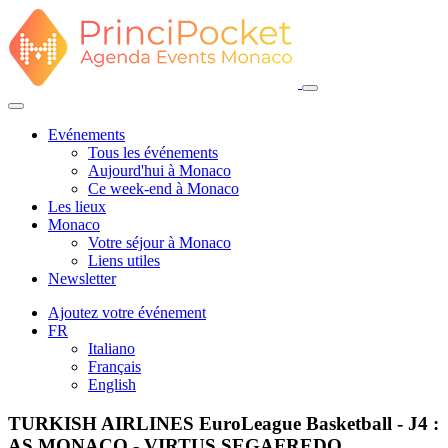
Evénements
Tous les événements
Aujourd'hui à Monaco
Ce week-end à Monaco
Les lieux
Monaco
Votre séjour à Monaco
Liens utiles
Newsletter
Ajoutez votre événement
FR
Italiano
Français
English
TURKISH AIRLINES EuroLeague Basketball - J4 :
AS MONACO - VIRTUS SEGAFREDO