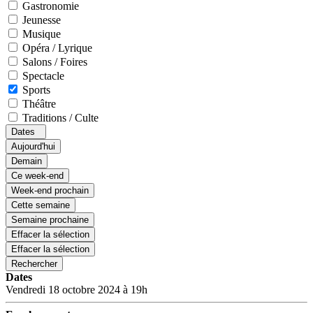
Gastronomie
Jeunesse
Musique
Opéra / Lyrique
Salons / Foires
Spectacle
Sports
Théâtre
Traditions / Culte
Dates
Aujourd'hui
Demain
Ce week-end
Week-end prochain
Cette semaine
Semaine prochaine
Effacer la sélection
Effacer la sélection
Rechercher
Dates
Vendredi 18 octobre 2024 à 19h