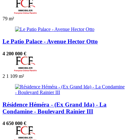
79 m²
Le Patio Palace - Avenue Hector Otto
4 200 000 €
2
1
109 m²
Résidence Héméra - (Ex Grand Ida) - La
Condamine - Boulevard Rainier III
4 650 000 €