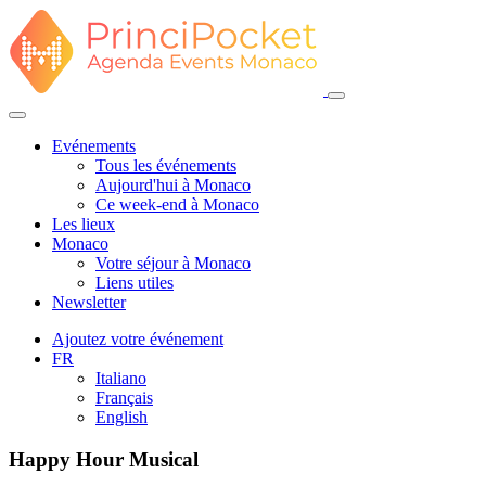
Evénements
Tous les événements
Aujourd'hui à Monaco
Ce week-end à Monaco
Les lieux
Monaco
Votre séjour à Monaco
Liens utiles
Newsletter
Ajoutez votre événement
FR
Italiano
Français
English
Happy Hour Musical