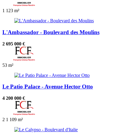
1
123 m²
L'Ambassador - Boulevard des Moulins
2 695 000 €
53 m²
Le Patio Palace - Avenue Hector Otto
4 200 000 €
2
1
109 m²