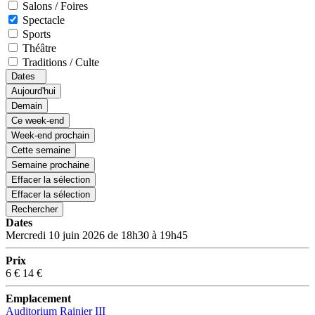
Salons / Foires
Spectacle
Sports
Théâtre
Traditions / Culte
Dates
Aujourd'hui
Demain
Ce week-end
Week-end prochain
Cette semaine
Semaine prochaine
Effacer la sélection
Effacer la sélection
Rechercher
Dates
Mercredi 10 juin 2026 de 18h30 à 19h45
Prix
6 €
14 €
Emplacement
Auditorium Rainier III