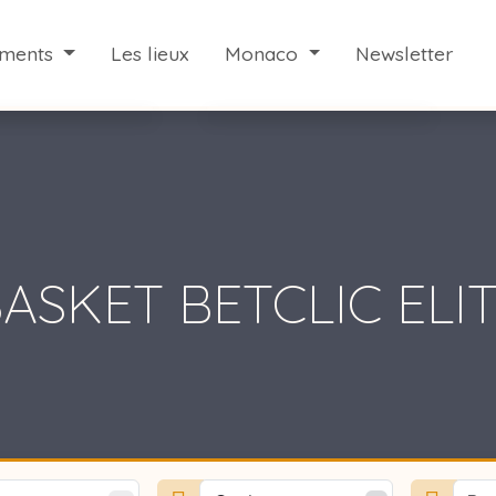
ements
Les lieux
Monaco
Newsletter
es événements
Votre séjour à Monaco
d'hui à Monaco
Liens utiles
ek-end à Monaco
ASKET BETCLIC ELI