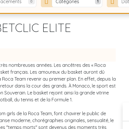
lacements
Catégories
Da
0
1
ETCLIC ELITE
e très nombreuses années. Les ancêtres des « Roca
asket français. Les amoureux du basket auront dû
a Roca Team revenir au premier plan. En effet, depuis la
retour dans la cour des grands. À Monaco, le sport est
n Souverain. Le basket rejoint ainsi la grande vitrine
all, du tennis et de la Formule 1.
m girls de la Roca Team, font chavirer le public de
nse moderne, chorégraphies originales, sensualité, le
, les "temps morts" sont devenus des moments très