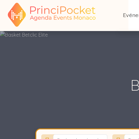
Evén
Tous l
Aujour
Ce we
B