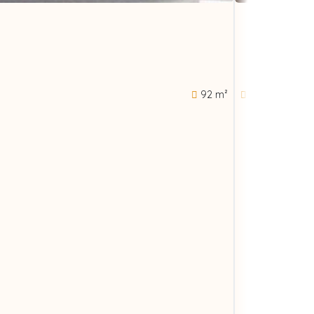
92 m²
1