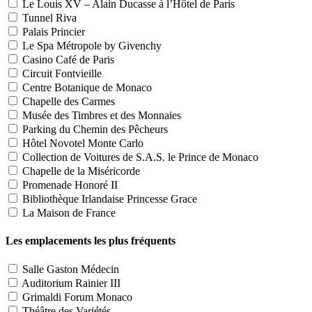
Le Louis XV – Alain Ducasse à l’Hôtel de Paris
Tunnel Riva
Palais Princier
Le Spa Métropole by Givenchy
Casino Café de Paris
Circuit Fontvieille
Centre Botanique de Monaco
Chapelle des Carmes
Musée des Timbres et des Monnaies
Parking du Chemin des Pêcheurs
Hôtel Novotel Monte Carlo
Collection de Voitures de S.A.S. le Prince de Monaco
Chapelle de la Miséricorde
Promenade Honoré II
Bibliothèque Irlandaise Princesse Grace
La Maison de France
Les emplacements les plus fréquents
Salle Gaston Médecin
Auditorium Rainier III
Grimaldi Forum Monaco
Théâtre des Variétés