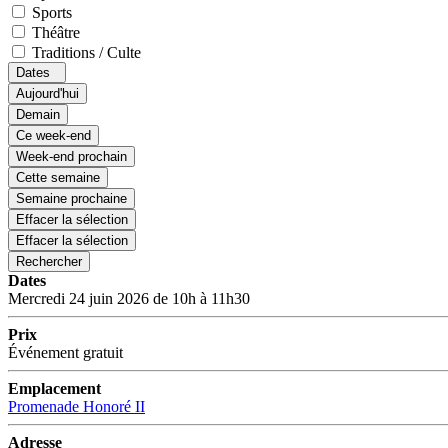
Sports
Théâtre
Traditions / Culte
Dates
Aujourd'hui
Demain
Ce week-end
Week-end prochain
Cette semaine
Semaine prochaine
Effacer la sélection
Effacer la sélection
Rechercher
Dates
Mercredi 24 juin 2026 de 10h à 11h30
Prix
Événement gratuit
Emplacement
Promenade Honoré II
Adresse