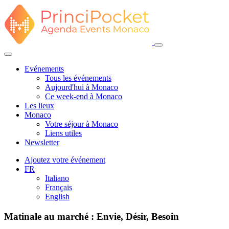
Evénements
Tous les événements
Aujourd'hui à Monaco
Ce week-end à Monaco
Les lieux
Monaco
Votre séjour à Monaco
Liens utiles
Newsletter
Ajoutez votre événement
FR
Italiano
Français
English
Matinale au marché : Envie, Désir, Besoin