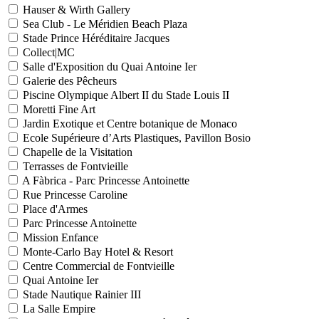
Hauser & Wirth Gallery
Sea Club - Le Méridien Beach Plaza
Stade Prince Héréditaire Jacques
Collect|MC
Salle d'Exposition du Quai Antoine Ier
Galerie des Pêcheurs
Piscine Olympique Albert II du Stade Louis II
Moretti Fine Art
Jardin Exotique et Centre botanique de Monaco
Ecole Supérieure d’Arts Plastiques, Pavillon Bosio
Chapelle de la Visitation
Terrasses de Fontvieille
A Fàbrica - Parc Princesse Antoinette
Rue Princesse Caroline
Place d'Armes
Parc Princesse Antoinette
Mission Enfance
Monte-Carlo Bay Hotel & Resort
Centre Commercial de Fontvieille
Quai Antoine Ier
Stade Nautique Rainier III
La Salle Empire