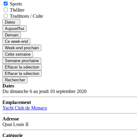
Sports
Théâtre
Traditions / Culte
Dates
Aujourd'hui
Demain
Ce week-end
Week-end prochain
Cette semaine
Semaine prochaine
Effacer la sélection
Effacer la sélection
Rechercher
Dates
Du dimanche 6 au jeudi 10 septembre 2020
Emplacement
Yacht Club de Monaco
Adresse
Quai Louis II
Catégorie