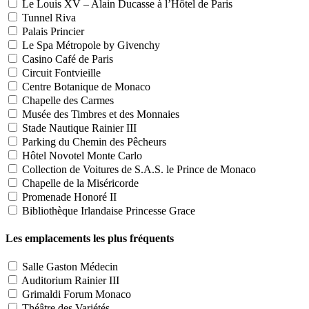
Le Louis XV – Alain Ducasse à l’Hôtel de Paris
Tunnel Riva
Palais Princier
Le Spa Métropole by Givenchy
Casino Café de Paris
Circuit Fontvieille
Centre Botanique de Monaco
Chapelle des Carmes
Musée des Timbres et des Monnaies
Stade Nautique Rainier III
Parking du Chemin des Pêcheurs
Hôtel Novotel Monte Carlo
Collection de Voitures de S.A.S. le Prince de Monaco
Chapelle de la Miséricorde
Promenade Honoré II
Bibliothèque Irlandaise Princesse Grace
Les emplacements les plus fréquents
Salle Gaston Médecin
Auditorium Rainier III
Grimaldi Forum Monaco
Théâtre des Variétés