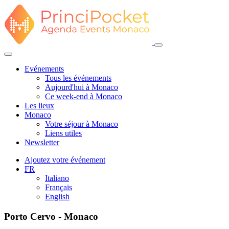
Evénements
Tous les événements
Aujourd'hui à Monaco
Ce week-end à Monaco
Les lieux
Monaco
Votre séjour à Monaco
Liens utiles
Newsletter
Ajoutez votre événement
FR
Italiano
Français
English
Porto Cervo - Monaco