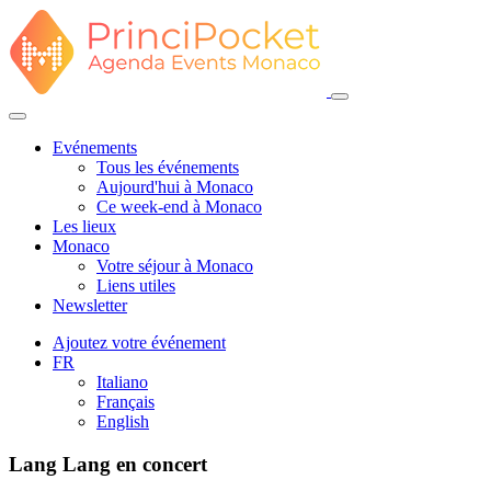
Evénements
Tous les événements
Aujourd'hui à Monaco
Ce week-end à Monaco
Les lieux
Monaco
Votre séjour à Monaco
Liens utiles
Newsletter
Ajoutez votre événement
FR
Italiano
Français
English
Lang Lang en concert