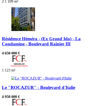
2
1
109 m²
Résidence Héméra - (Ex Grand Ida) - La
Condamine - Boulevard Rainier III
4 650 000 €
1
123 m²
Le "ROCAZUR" - Boulevard d'Italie
4 950 000 €