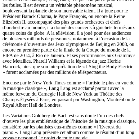
les foules. Il est devenu un véritable phénomène musical,
bouleversant la planète de son incroyable talent. Il a joué pour le
Président Barack Obama, le Pape François, ou encore la Reine
Elizabeth II, accompagné des plus grands orchestres et chefs
d’orchestre au monde, il a donné des concerts à guichets fermés aux
quatre coins du globe. A la télévision, il a joué pour des audiences
de plusieurs milliards de personnes, notamment à l’occasion de la
cérémonie d’ouverture des Jeux olympiques de Beijing en 2008, ou
encore en première partie de la finale de la Coupe du monde de la
FIFA de 2014, à Rio de Janeiro. Et ses performances aux Grammy's
avec Metallica, Pharell Williams et la légende du jazz Herbie
Hancock, ainsi que son interprétation de « I Sing the Body Electric
» furent acclamées par des millions de téléspectateurs.
Encensé par le New York Times comme « l’artiste le plus en vue de
la musique classique », Lang Lang est acclamé partout avec la
même ferveur, du Carnegie Hall de New York au Théâtre des
Champs-Élysées à Paris, en passant par Washington, Montréal ou le
Royal Albert Hall de Londres.
Les Variations Goldberg de Bach est sans doute l’un des chefs
d’œuvre les plus emblématique de l’histoire de la musique classique,
considéré par les pianistes eux-mêmes comme « l’Everest du
piano ». Lang Lang présente cet album comme le résultat d’un long
voyage personnel, le projet de toute une vie.