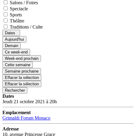
Salons / Foires
Spectacle
Sports
Théâtre
Traditions / Culte
Dates
Aujourd'hui
Demain
Ce week-end
Week-end prochain
Cette semaine
Semaine prochaine
Effacer la sélection
Effacer la sélection
Rechercher
Dates
Jeudi 21 octobre 2021 à 20h
Emplacement
Grimaldi Forum Monaco
Adresse
10, avenue Princesse Grace