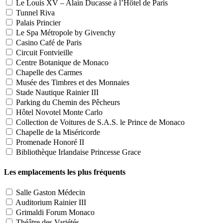
Le Louis XV – Alain Ducasse à l’Hôtel de Paris
Tunnel Riva
Palais Princier
Le Spa Métropole by Givenchy
Casino Café de Paris
Circuit Fontvieille
Centre Botanique de Monaco
Chapelle des Carmes
Musée des Timbres et des Monnaies
Stade Nautique Rainier III
Parking du Chemin des Pêcheurs
Hôtel Novotel Monte Carlo
Collection de Voitures de S.A.S. le Prince de Monaco
Chapelle de la Miséricorde
Promenade Honoré II
Bibliothèque Irlandaise Princesse Grace
Les emplacements les plus fréquents
Salle Gaston Médecin
Auditorium Rainier III
Grimaldi Forum Monaco
Théâtre des Variétés