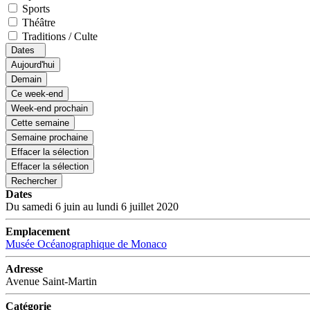
Sports
Théâtre
Traditions / Culte
Dates
Aujourd'hui
Demain
Ce week-end
Week-end prochain
Cette semaine
Semaine prochaine
Effacer la sélection
Effacer la sélection
Rechercher
Dates
Du samedi 6 juin au lundi 6 juillet 2020
Emplacement
Musée Océanographique de Monaco
Adresse
Avenue Saint-Martin
Catégorie