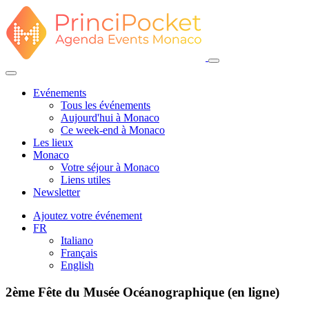
Evénements
Tous les événements
Aujourd'hui à Monaco
Ce week-end à Monaco
Les lieux
Monaco
Votre séjour à Monaco
Liens utiles
Newsletter
Ajoutez votre événement
FR
Italiano
Français
English
2ème Fête du Musée Océanographique (en ligne)