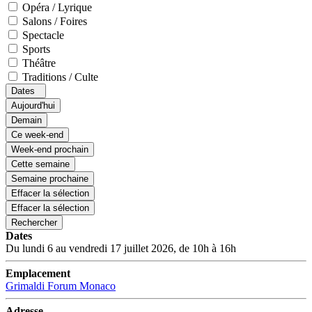
Opéra / Lyrique
Salons / Foires
Spectacle
Sports
Théâtre
Traditions / Culte
Dates
Aujourd'hui
Demain
Ce week-end
Week-end prochain
Cette semaine
Semaine prochaine
Effacer la sélection
Effacer la sélection
Rechercher
Dates
Du lundi 6 au vendredi 17 juillet 2026, de 10h à 16h
Emplacement
Grimaldi Forum Monaco
Adresse