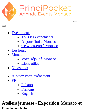
Evénements
Tous les événements
Aujourd'hui à Monaco
Ce week-end à Monaco
Les lieux
Monaco
Votre séjour à Monaco
Liens utiles
Newsletter
Ajoutez votre événement
FR
Italiano
Français
English
Ateliers jeunesse - Exposition Monaco et
l'automobile