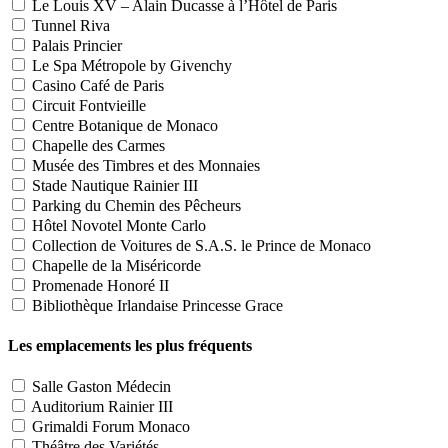
Le Louis XV – Alain Ducasse à l’Hôtel de Paris
Tunnel Riva
Palais Princier
Le Spa Métropole by Givenchy
Casino Café de Paris
Circuit Fontvieille
Centre Botanique de Monaco
Chapelle des Carmes
Musée des Timbres et des Monnaies
Stade Nautique Rainier III
Parking du Chemin des Pêcheurs
Hôtel Novotel Monte Carlo
Collection de Voitures de S.A.S. le Prince de Monaco
Chapelle de la Miséricorde
Promenade Honoré II
Bibliothèque Irlandaise Princesse Grace
Les emplacements les plus fréquents
Salle Gaston Médecin
Auditorium Rainier III
Grimaldi Forum Monaco
Théâtre des Variétés