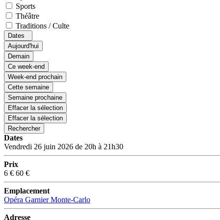
Sports
Théâtre
Traditions / Culte
Dates
Aujourd'hui
Demain
Ce week-end
Week-end prochain
Cette semaine
Semaine prochaine
Effacer la sélection
Effacer la sélection
Rechercher
Dates
Vendredi 26 juin 2026 de 20h à 21h30
Prix
6 €
60 €
Emplacement
Opéra Garnier Monte-Carlo
Adresse