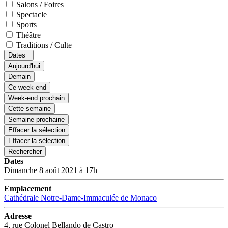
Salons / Foires
Spectacle
Sports
Théâtre
Traditions / Culte
Dates
Aujourd'hui
Demain
Ce week-end
Week-end prochain
Cette semaine
Semaine prochaine
Effacer la sélection
Effacer la sélection
Rechercher
Dates
Dimanche 8 août 2021 à 17h
Emplacement
Cathédrale Notre-Dame-Immaculée de Monaco
Adresse
4, rue Colonel Bellando de Castro