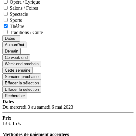
Opéra / Lyrique
Salons / Foires
Spectacle
Sports
Théâtre
Traditions / Culte
Dates
Aujourd'hui
Demain
Ce week-end
Week-end prochain
Cette semaine
Semaine prochaine
Effacer la sélection
Effacer la sélection
Rechercher
Dates
Du mercredi 3 au samedi 6 mai 2023
Prix
13 €
15 €
Méthodes de paiement acceptées