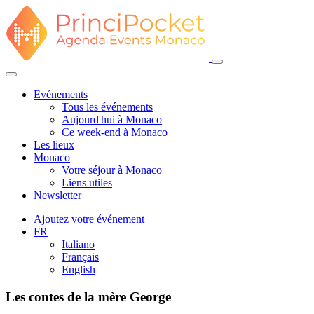
Evénements
Tous les événements
Aujourd'hui à Monaco
Ce week-end à Monaco
Les lieux
Monaco
Votre séjour à Monaco
Liens utiles
Newsletter
Ajoutez votre événement
FR
Italiano
Français
English
Les contes de la mère George