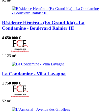
92 m²
Résidence Héméra - (Ex Grand Ida) - La
Condamine - Boulevard Rainier III
4 650 000 €
1
123 m²
La Condamine - Villa Lavagna
1 750 000 €
52 m²