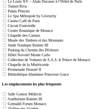
Le Louis XV – Alain Ducasse à l’Hôtel de Paris
Tunnel Riva
Palais Princier
Le Spa Métropole by Givenchy
Casino Café de Paris
Circuit Fontvieille
Centre Botanique de Monaco
Chapelle des Carmes
Musée des Timbres et des Monnaies
Stade Nautique Rainier III
Parking du Chemin des Pêcheurs
Hôtel Novotel Monte Carlo
Collection de Voitures de S.A.S. le Prince de Monaco
Chapelle de la Miséricorde
Promenade Honoré II
Bibliothèque Irlandaise Princesse Grace
Les emplacements les plus fréquents
Salle Gaston Médecin
Auditorium Rainier III
Grimaldi Forum Monaco
Théâtre des Variétés