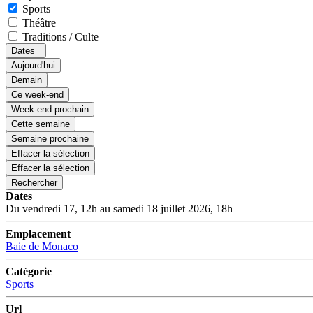
Sports
Théâtre
Traditions / Culte
Dates
Aujourd'hui
Demain
Ce week-end
Week-end prochain
Cette semaine
Semaine prochaine
Effacer la sélection
Effacer la sélection
Rechercher
Dates
Du vendredi 17, 12h au samedi 18 juillet 2026, 18h
Emplacement
Baie de Monaco
Catégorie
Sports
Url