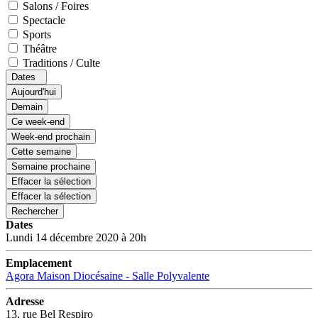
Salons / Foires
Spectacle
Sports
Théâtre
Traditions / Culte
Dates
Aujourd'hui
Demain
Ce week-end
Week-end prochain
Cette semaine
Semaine prochaine
Effacer la sélection
Effacer la sélection
Rechercher
Dates
Lundi 14 décembre 2020 à 20h
Emplacement
Agora Maison Diocésaine - Salle Polyvalente
Adresse
13, rue Bel Respiro