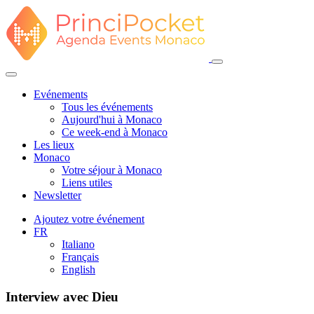
Evénements
Tous les événements
Aujourd'hui à Monaco
Ce week-end à Monaco
Les lieux
Monaco
Votre séjour à Monaco
Liens utiles
Newsletter
Ajoutez votre événement
FR
Italiano
Français
English
Interview avec Dieu