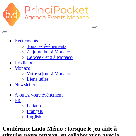
Evénements
Tous les événements
Aujourd'hui à Monaco
Ce week-end à Monaco
Les lieux
Monaco
Votre séjour à Monaco
Liens utiles
Newsletter
Ajoutez votre événement
FR
Italiano
Français
English
Conférence Ludo Mémo : lorsque le jeu aide à
stimuler notre cerveau, en collaboration avec le