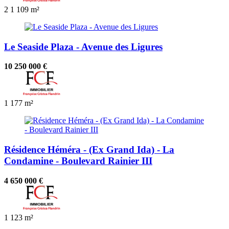
2
1
109 m²
Le Seaside Plaza - Avenue des Ligures
10 250 000 €
1
177 m²
Résidence Héméra - (Ex Grand Ida) - La
Condamine - Boulevard Rainier III
4 650 000 €
1
123 m²