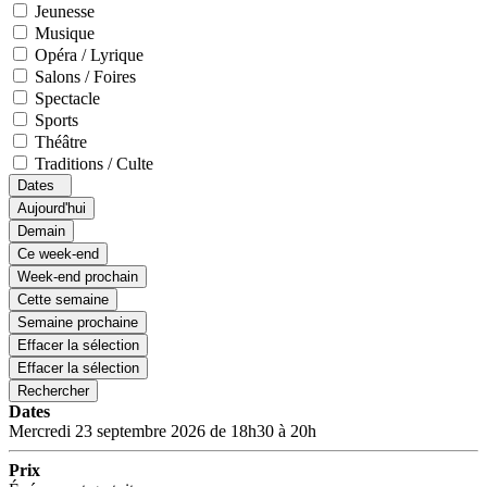
Jeunesse
Musique
Opéra / Lyrique
Salons / Foires
Spectacle
Sports
Théâtre
Traditions / Culte
Dates
Aujourd'hui
Demain
Ce week-end
Week-end prochain
Cette semaine
Semaine prochaine
Effacer la sélection
Effacer la sélection
Rechercher
Dates
Mercredi 23 septembre 2026 de 18h30 à 20h
Prix