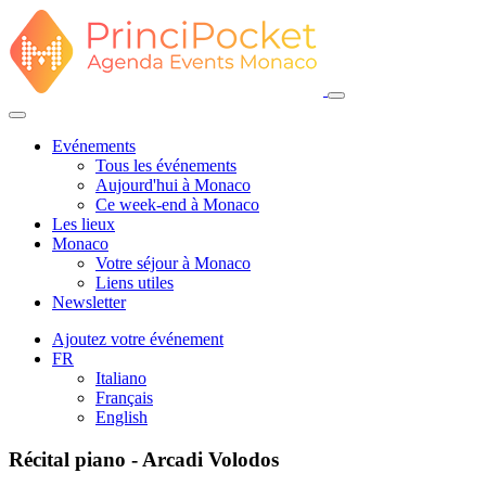
Evénements
Tous les événements
Aujourd'hui à Monaco
Ce week-end à Monaco
Les lieux
Monaco
Votre séjour à Monaco
Liens utiles
Newsletter
Ajoutez votre événement
FR
Italiano
Français
English
Récital piano - Arcadi Volodos