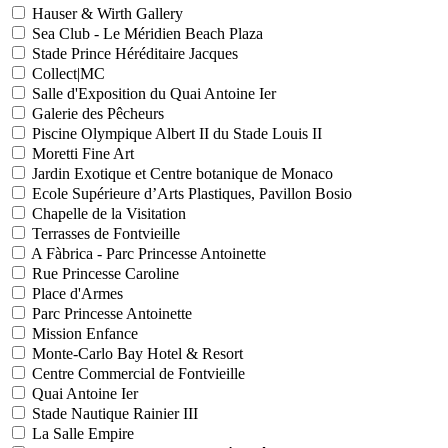
Hauser & Wirth Gallery
Sea Club - Le Méridien Beach Plaza
Stade Prince Héréditaire Jacques
Collect|MC
Salle d'Exposition du Quai Antoine Ier
Galerie des Pêcheurs
Piscine Olympique Albert II du Stade Louis II
Moretti Fine Art
Jardin Exotique et Centre botanique de Monaco
Ecole Supérieure d’Arts Plastiques, Pavillon Bosio
Chapelle de la Visitation
Terrasses de Fontvieille
A Fàbrica - Parc Princesse Antoinette
Rue Princesse Caroline
Place d'Armes
Parc Princesse Antoinette
Mission Enfance
Monte-Carlo Bay Hotel & Resort
Centre Commercial de Fontvieille
Quai Antoine Ier
Stade Nautique Rainier III
La Salle Empire