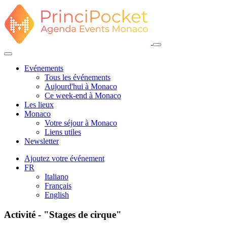
Evénements
Tous les événements
Aujourd'hui à Monaco
Ce week-end à Monaco
Les lieux
Monaco
Votre séjour à Monaco
Liens utiles
Newsletter
Ajoutez votre événement
FR
Italiano
Français
English
Activité - "Stages de cirque"