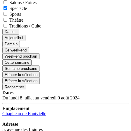
Salons / Foires
Spectacle
Sports
Théâtre
Traditions / Culte
Dates
Aujourd'hui
Demain
Ce week-end
Week-end prochain
Cette semaine
Semaine prochaine
Effacer la sélection
Effacer la sélection
Rechercher
Dates
Du lundi 8 juillet au vendredi 9 août 2024
Emplacement
Chapiteau de Fontvielle
Adresse
5, avenue des Ligures