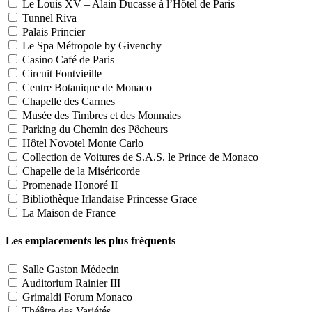
Le Louis XV – Alain Ducasse à l’Hôtel de Paris
Tunnel Riva
Palais Princier
Le Spa Métropole by Givenchy
Casino Café de Paris
Circuit Fontvieille
Centre Botanique de Monaco
Chapelle des Carmes
Musée des Timbres et des Monnaies
Parking du Chemin des Pêcheurs
Hôtel Novotel Monte Carlo
Collection de Voitures de S.A.S. le Prince de Monaco
Chapelle de la Miséricorde
Promenade Honoré II
Bibliothèque Irlandaise Princesse Grace
La Maison de France
Les emplacements les plus fréquents
Salle Gaston Médecin
Auditorium Rainier III
Grimaldi Forum Monaco
Théâtre des Variétés