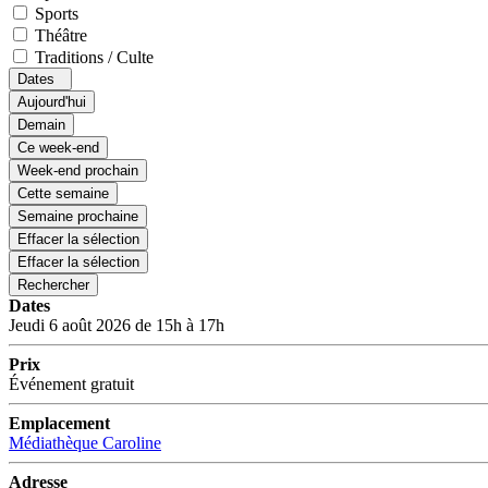
Sports
Théâtre
Traditions / Culte
Dates
Aujourd'hui
Demain
Ce week-end
Week-end prochain
Cette semaine
Semaine prochaine
Effacer la sélection
Effacer la sélection
Rechercher
Dates
Jeudi 6 août 2026 de 15h à 17h
Prix
Événement gratuit
Emplacement
Médiathèque Caroline
Adresse