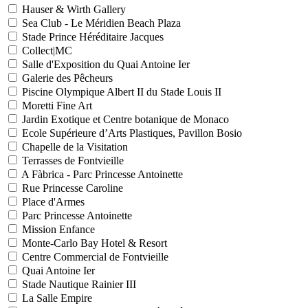
Hauser & Wirth Gallery
Sea Club - Le Méridien Beach Plaza
Stade Prince Héréditaire Jacques
Collect|MC
Salle d'Exposition du Quai Antoine Ier
Galerie des Pêcheurs
Piscine Olympique Albert II du Stade Louis II
Moretti Fine Art
Jardin Exotique et Centre botanique de Monaco
Ecole Supérieure d’Arts Plastiques, Pavillon Bosio
Chapelle de la Visitation
Terrasses de Fontvieille
A Fàbrica - Parc Princesse Antoinette
Rue Princesse Caroline
Place d'Armes
Parc Princesse Antoinette
Mission Enfance
Monte-Carlo Bay Hotel & Resort
Centre Commercial de Fontvieille
Quai Antoine Ier
Stade Nautique Rainier III
La Salle Empire