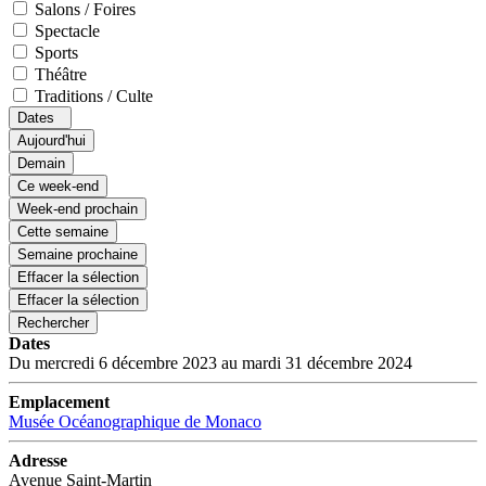
Salons / Foires
Spectacle
Sports
Théâtre
Traditions / Culte
Dates
Aujourd'hui
Demain
Ce week-end
Week-end prochain
Cette semaine
Semaine prochaine
Effacer la sélection
Effacer la sélection
Rechercher
Dates
Du mercredi 6 décembre 2023 au mardi 31 décembre 2024
Emplacement
Musée Océanographique de Monaco
Adresse
Avenue Saint-Martin