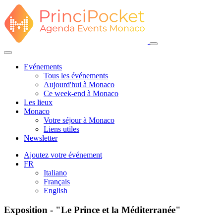
Evénements
Tous les événements
Aujourd'hui à Monaco
Ce week-end à Monaco
Les lieux
Monaco
Votre séjour à Monaco
Liens utiles
Newsletter
Ajoutez votre événement
FR
Italiano
Français
English
Exposition - "Le Prince et la Méditerranée"