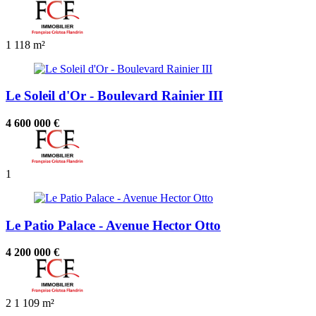
1
118 m²
Le Soleil d'Or - Boulevard Rainier III
4 600 000 €
1
Le Patio Palace - Avenue Hector Otto
4 200 000 €
2
1
109 m²