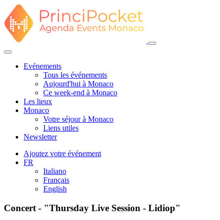
Evénements
Tous les événements
Aujourd'hui à Monaco
Ce week-end à Monaco
Les lieux
Monaco
Votre séjour à Monaco
Liens utiles
Newsletter
Ajoutez votre événement
FR
Italiano
Français
English
Concert - "Thursday Live Session - Lidiop"