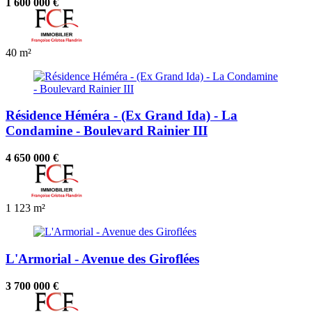
1 600 000 €
40 m²
Résidence Héméra - (Ex Grand Ida) - La
Condamine - Boulevard Rainier III
4 650 000 €
1
123 m²
L'Armorial - Avenue des Giroflées
3 700 000 €