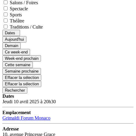
Salons / Foires
Spectacle
Sports
Théâtre
Traditions / Culte
Dates
Aujourd'hui
Demain
Ce week-end
Week-end prochain
Cette semaine
Semaine prochaine
Effacer la sélection
Effacer la sélection
Rechercher
Dates
Jeudi 10 avril 2025 à 20h30
Emplacement
Grimaldi Forum Monaco
Adresse
10, avenue Princesse Grace