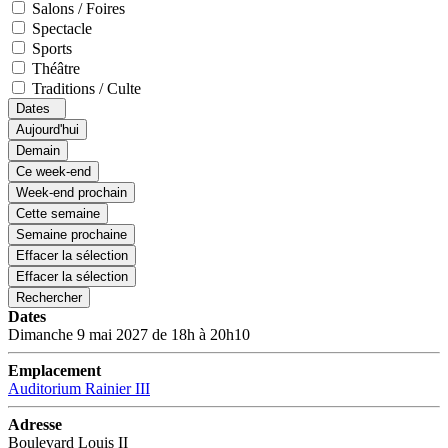
Salons / Foires
Spectacle
Sports
Théâtre
Traditions / Culte
Dates
Aujourd'hui
Demain
Ce week-end
Week-end prochain
Cette semaine
Semaine prochaine
Effacer la sélection
Effacer la sélection
Rechercher
Dates
Dimanche 9 mai 2027 de 18h à 20h10
Emplacement
Auditorium Rainier III
Adresse
Boulevard Louis II