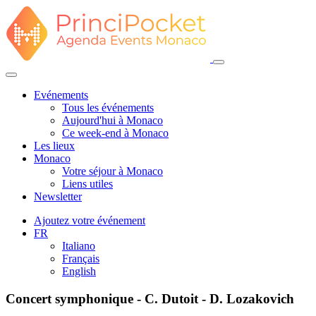
Evénements
Tous les événements
Aujourd'hui à Monaco
Ce week-end à Monaco
Les lieux
Monaco
Votre séjour à Monaco
Liens utiles
Newsletter
Ajoutez votre événement
FR
Italiano
Français
English
Concert symphonique - C. Dutoit - D. Lozakovich