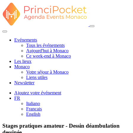
Evénements
Tous les événements
Aujourd'hui à Monaco
Ce week-end à Monaco
Les lieux
Monaco
Votre séjour à Monaco
Liens utiles
Newsletter
Ajoutez votre événement
FR
Italiano
Français
English
Stages pratiques amateur - Dessin déambulation
dessinée