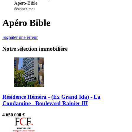
Scannez-moi
Apéro Bible
Signaler une erreur
Notre sélection immobilière
Résidence Héméra - (Ex Grand Ida) - La
Condamine - Boulevard Rainier III
4 650 000 €