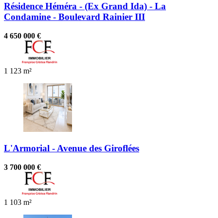
Résidence Héméra - (Ex Grand Ida) - La
Condamine - Boulevard Rainier III
4 650 000 €
1
123 m²
L'Armorial - Avenue des Giroflées
3 700 000 €
1
103 m²