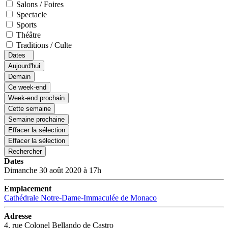
Salons / Foires
Spectacle
Sports
Théâtre
Traditions / Culte
Dates
Aujourd'hui
Demain
Ce week-end
Week-end prochain
Cette semaine
Semaine prochaine
Effacer la sélection
Effacer la sélection
Rechercher
Dates
Dimanche 30 août 2020 à 17h
Emplacement
Cathédrale Notre-Dame-Immaculée de Monaco
Adresse
4, rue Colonel Bellando de Castro