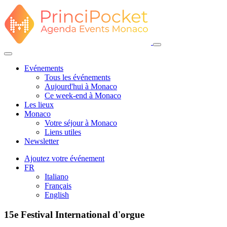
Evénements
Tous les événements
Aujourd'hui à Monaco
Ce week-end à Monaco
Les lieux
Monaco
Votre séjour à Monaco
Liens utiles
Newsletter
Ajoutez votre événement
FR
Italiano
Français
English
15e Festival International d'orgue