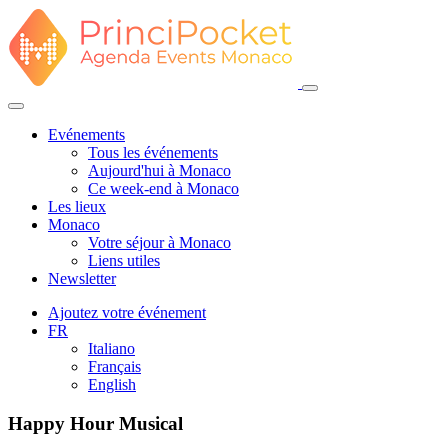
Evénements
Tous les événements
Aujourd'hui à Monaco
Ce week-end à Monaco
Les lieux
Monaco
Votre séjour à Monaco
Liens utiles
Newsletter
Ajoutez votre événement
FR
Italiano
Français
English
Happy Hour Musical