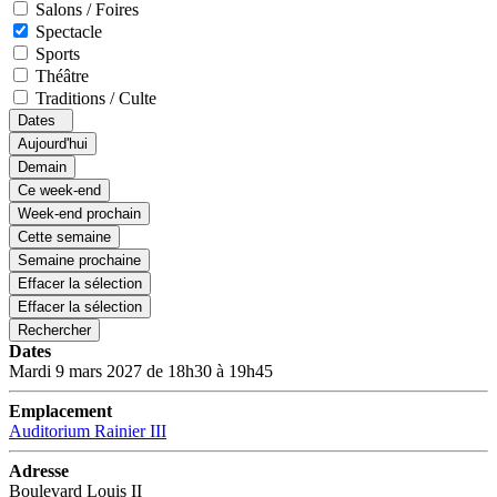
Salons / Foires
Spectacle
Sports
Théâtre
Traditions / Culte
Dates
Aujourd'hui
Demain
Ce week-end
Week-end prochain
Cette semaine
Semaine prochaine
Effacer la sélection
Effacer la sélection
Rechercher
Dates
Mardi 9 mars 2027 de 18h30 à 19h45
Emplacement
Auditorium Rainier III
Adresse
Boulevard Louis II