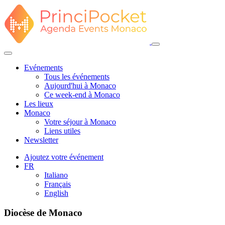
Evénements
Tous les événements
Aujourd'hui à Monaco
Ce week-end à Monaco
Les lieux
Monaco
Votre séjour à Monaco
Liens utiles
Newsletter
Ajoutez votre événement
FR
Italiano
Français
English
Diocèse de Monaco